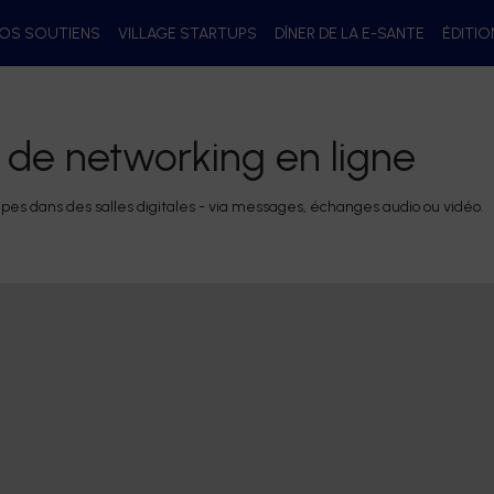
OS SOUTIENS
VILLAGE STARTUPS
DÎNER DE LA E-SANTE
ÉDITI
s de networking en ligne
oupes dans des salles digitales - via messages, échanges audio ou vidéo.