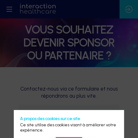
VOUS SOUHAITEZ
DEVENIR SPONSOR
OU PARTENAIRE ?
Contactez-nous via ce formulaire et nous
répondrons au plus vite.
A propos des cookies sur ce site
Ce site utilise des cookies visant à améliorer votre
expérience.